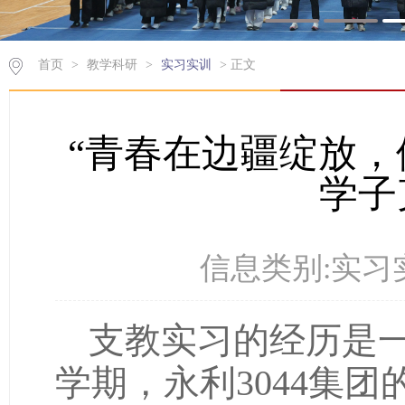
首页
>
教学科研
>
实习实训
>
正文
“青春在边疆绽放，
学子
信息类别:实习实
支教实习的经历是
学期，永利3044集
子，在新疆克孜勒苏