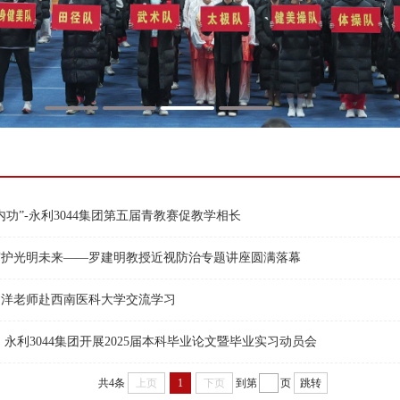
功”-永利3044集团第五届青教赛促教学相长
守护光明未来——罗建明教授近视防治专题讲座圆满落幕
曹建洋老师赴西南医科大学交流学习
永利3044集团开展2025届本科毕业论文暨毕业实习动员会
共4条
上页
1
下页
到第
页
跳转