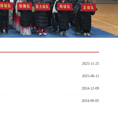
2025-11-25
2025-06-11
2024-12-09
2024-09-05