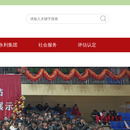
永利集团
社会服务
评估认定