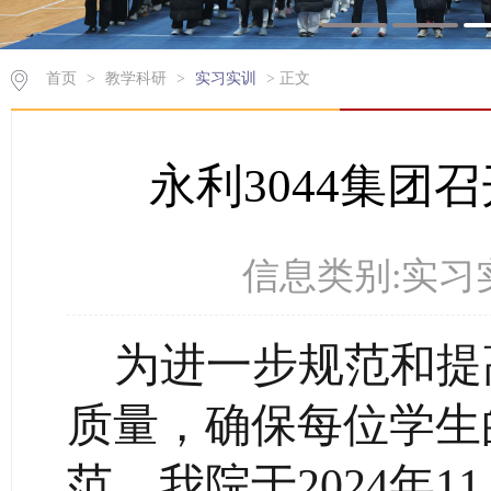
首页
>
教学科研
>
实习实训
>
正文
永利3044集团
信息类别:实习实
为进一步规范和提高
质量，确保每位学生
范，我院于
2024
年
11