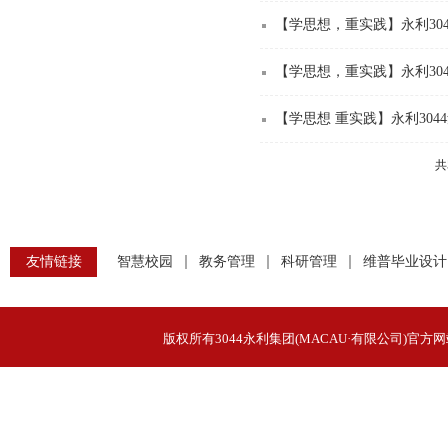
【学思想，重实践】永利30
【学思想，重实践】永利30
【学思想 重实践】永利30
共
友情链接
智慧校园
教务管理
科研管理
维普毕业设计
版权所有3044永利集团(MACAU·有限公司)官方网