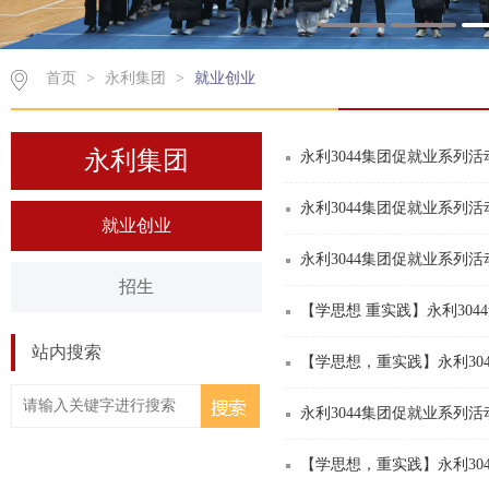
首页
>
永利集团
>
就业创业
永利集团
永利3044集团促就业系列
永利3044集团促就业系列
就业创业
永利3044集团促就业系列活
招生
【学思想 重实践】永利304
站内搜索
【学思想，重实践】永利30
永利3044集团促就业系列
【学思想，重实践】永利30