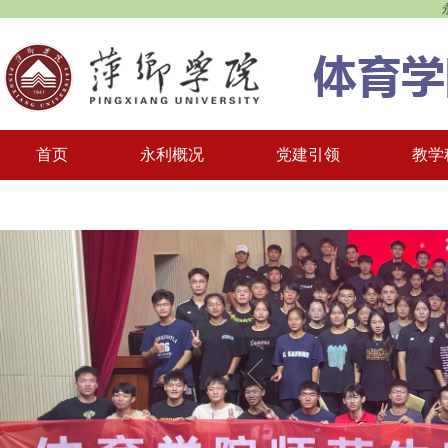
首页
永利概况
党建引领
教学
一站式学生社区