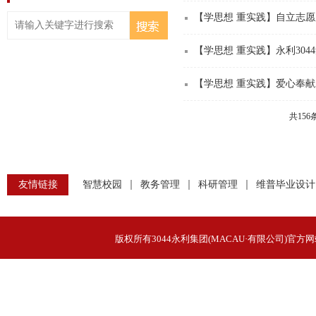
【学思想 重实践】自立志
【学思想 重实践】永利30
【学思想 重实践】爱心奉
共156
友情链接
智慧校园
教务管理
科研管理
维普毕业设计
版权所有3044永利集团(MACAU·有限公司)官方网