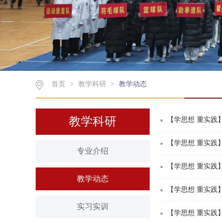
首页
>
教学科研
>
教学动态
教学科研
【学思想 重实践
【学思想 重实践
专业介绍
【学思想 重实践
教学动态
【学思想 重实践】
实习实训
【学思想 重实践
学术动态
【以评促建】永利