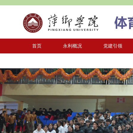
首页
永利概况
党建引领
一站式学生社区