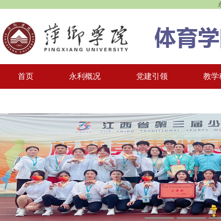
首页
永利概况
党建引领
教学
一站式学生社区