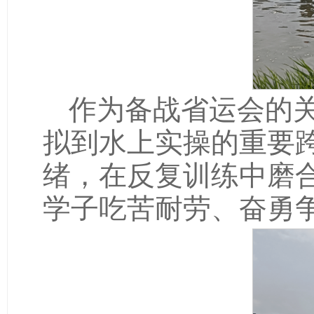
作为备战省运会的
拟到水上实操的重要
绪，在反复训练中磨
学子吃苦耐劳、奋勇