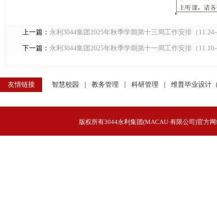
上一篇：
永利3044集团2025年秋季学期第十三周工作安排（11.24—
下一篇：
永利3044集团2025年秋季学期第十一周工作安排（11.10—
友情链接
智慧校园
教务管理
科研管理
维普毕业设计
版权所有3044永利集团(MACAU·有限公司)官方网