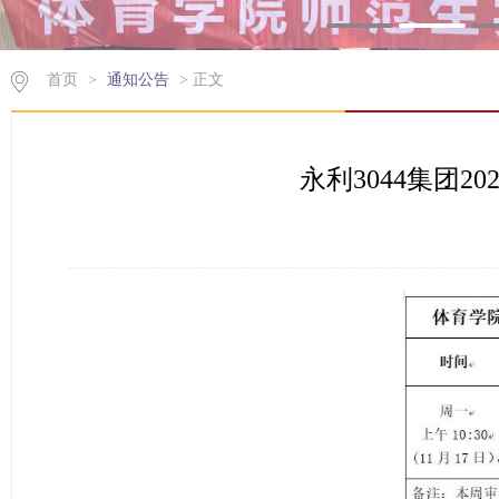
首页
>
通知公告
>
正文
永利3044集团2