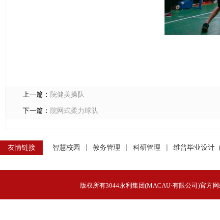
上一篇：
院健美操队
下一篇：
院网式柔力球队
友情链接
智慧校园
教务管理
科研管理
维普毕业设计
版权所有3044永利集团(MACAU·有限公司)官方网