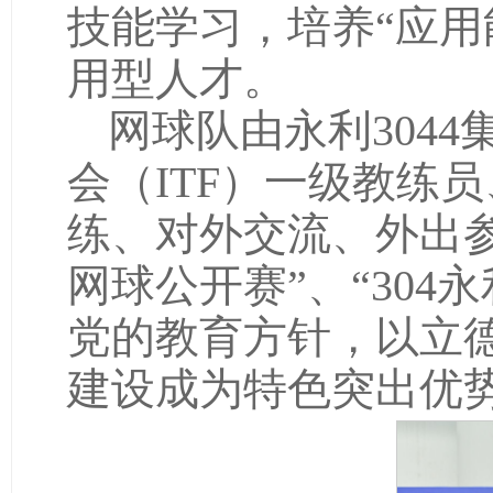
用型人才。
网球队由永利304
会（ITF）一级教练
练、对外交流、外出参
网球公开赛”、“30
党的教育方针，以立
建设成为特色突出优