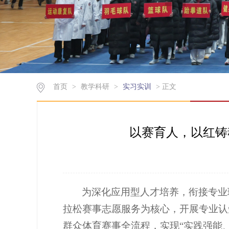
首页
>
教学科研
>
实习实训
>
正文
以赛育人，以红铸魂
为深化应用型人才培养，衔接专业理
拉松赛事志愿服务为核心，开展专业认知
群众体育赛事全流程，实现“实践强能