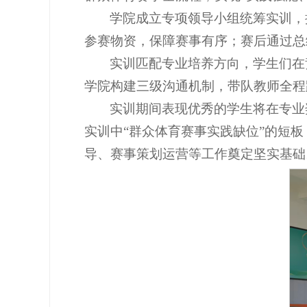
学院成立专项领导小组统筹实训，
参赛物资，保障赛事有序；赛后通过总
实训匹配专业培养方向，学生们在
学院构建三级沟通机制，带队教师全程
实训期间表现优秀的学生将在专业
实训中“群众体育赛事实践缺位”的短
导、赛事策划运营等工作奠定坚实基础