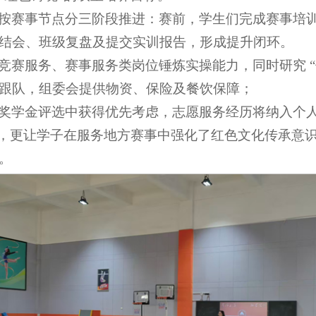
按赛事节点分三阶段推进：赛前，学生们完成赛事培
结会、班级复盘及提交实训报告，形成提升闭环。
竞赛服务、赛事服务类岗位锤炼实操能力，同时研究 “
跟队，组委会提供物资、保险及餐饮保障；
奖学金评选中获得优先考虑，志愿服务经历将纳入个
板，更让学子在服务地方赛事中强化了红色文化传承意
。