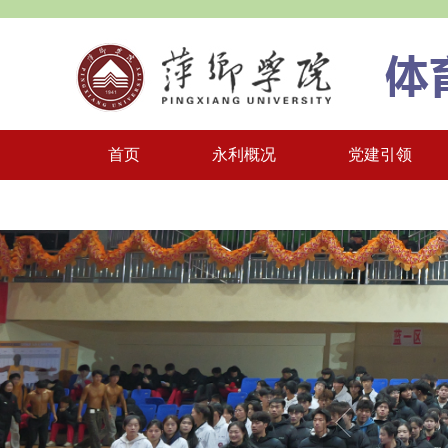
首页
永利概况
党建引领
一站式学生社区