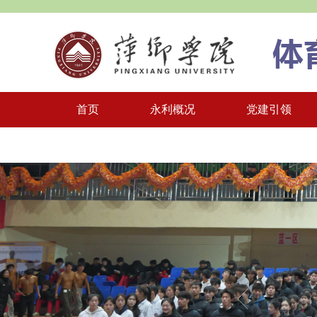
首页
永利概况
党建引领
一站式学生社区