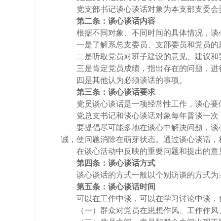
党支部书记谈心谈话对象为本支部支委会
第二条：谈心谈话内容
根据不同对象、不同时间的具体情况，谈
一是了解系总支委员、支部委员和党员的
二是听取党员对班子建设的意见、建议和
三是肯定党员成绩，指出存在的问题，进
四是其他认为必须谈话的事项。
第三条：谈心谈话要求
党员谈心谈话是一项经常性工作，谈心要
党总支书记和谈心谈话对象每年普谈一次
要提倡尽可能多地在谈心中解决问题，谈
诫，使问题消除在萌芽状态。通过谈心谈话，
在谈心活动中反映的重要问题和提出的意
第四条：谈心谈话方式
谈心谈话的方式一般以个别访谈的方式为
第五条：谈心谈话时间
可以在工作中谈，可以在学习讨论中谈，
（一）群众对党员在思想作风、工作作风