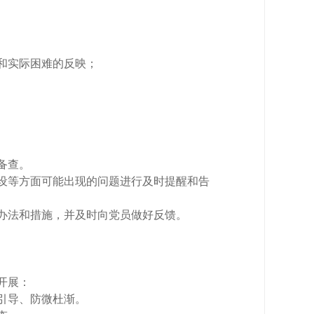
和实际困难的反映；
备查。
设等方面可能出现的问题进行及时提醒和告
办法和措施，并及时向党员做好反馈。
开展：
引导、防微杜渐。