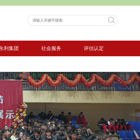
永利集团
社会服务
评估认定