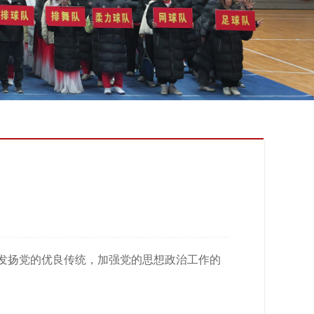
发扬党的优良传统，加强党的思想政治工作的