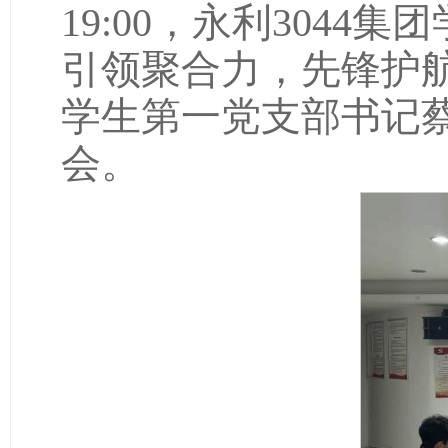
引领聚合力，先锋护
学生第一党支部书记
会。