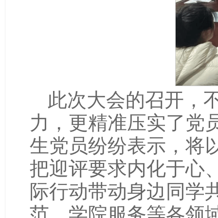
此次大会的召开，
力，更精准压实了党
生党员纷纷表示，将
把迎评要求内化于心
际行动带动身边同学
范、学院服务等各领