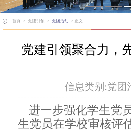
首页
>
党建引领
>
党团活动
>
正文
党建引领聚合力，先
信息类别:党团活
进一步强化学生党
生党员在学校审核评估
19:00，永利304