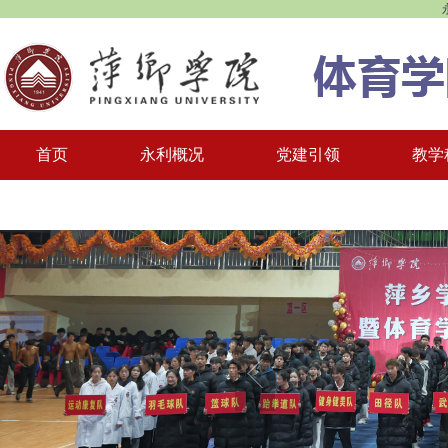
首页
永利概况
党建引领
教学
一站式学生社区