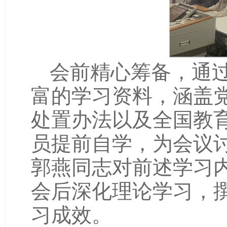
会前精心筹备，通过
富的学习资料，涵盖
处置办法以及全国教
员提前自学，为会议
郭燕同志对前述学习
会后深化理论学习，
习成效。