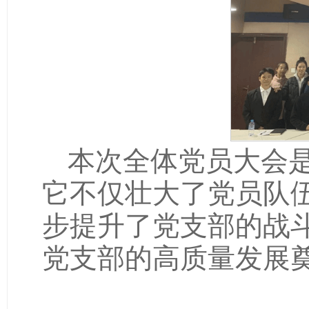
本次全体党员大会
它不仅壮大了党员队
步提升了党支部的战斗
党支部的高质量发展