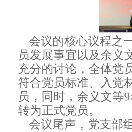
会议的核心议程之
员发展事宜以及余义
充分的讨论，全体党
符合党员标准、入党
员，同时，余义文等
转为正式党员。
会议尾声，党支部组